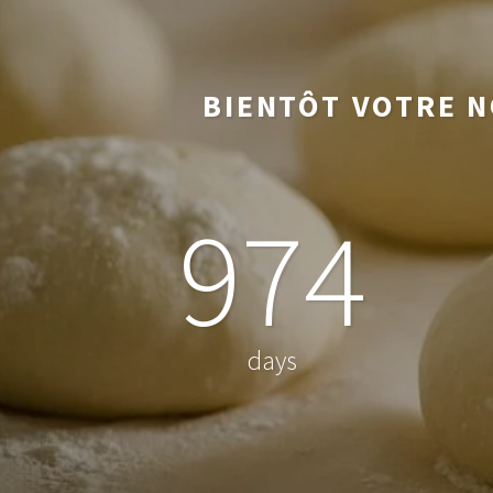
BIENTÔT VOTRE N
974
days